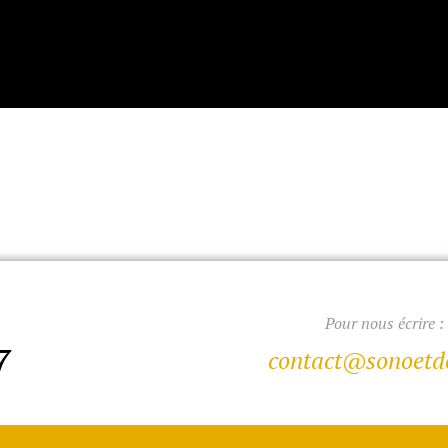
Pour nous écrire :
7
contact@sonoetde