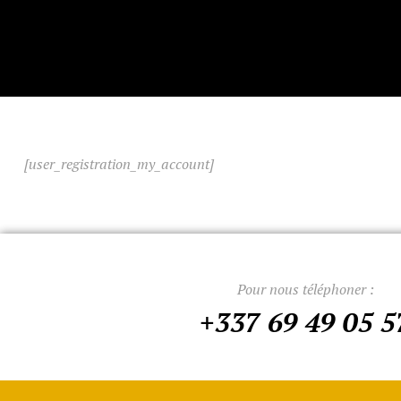
[user_registration_my_account]
Pour nous téléphoner :
+337 69 49 05 5